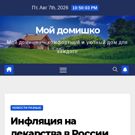
Перейти
Пт. Авг 7th, 2026
10:50:03 PM
к
содержимому
Мой домишко
Мой домишко – комфортный и уютный дом для
каждого
НОВОСТИ РАЗНЫЕ
Инфляция на
лекарства в России