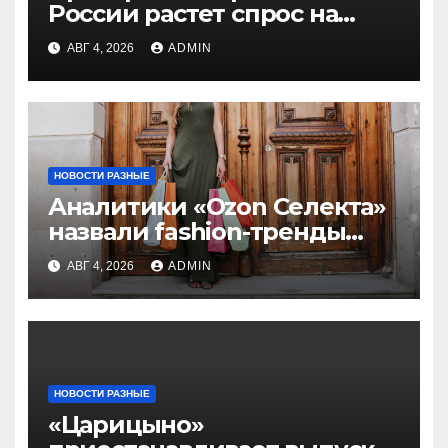
России растет спрос на
локации «в 30 минутах» от
АВГ 4, 2026
ADMIN
мегаполисов
НОВОСТИ РАЗНЫЕ
Аналитики «Ozon Селекта»
назвали fashion-тренды
2026 года
АВГ 4, 2026
ADMIN
НОВОСТИ РАЗНЫЕ
«Царицыно»