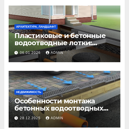
АРХИТЕКТУРА, ЛАНДШАФТ
Пластиковые и бетонные
водоотводные лотки:
выбор оптимального
06.01.2026
ADMIN
решения для дренажа
НЕДВИЖИМОСТЬ
Особенности монтажа
бетонных водоотводных
лотков: эффективность и
28.12.2025
ADMIN
долговечность