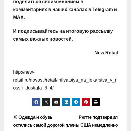
поделиться своим мнением в
комментариях в наших каналах в
Telegram
и
MAX
.
И
подписывайтесь
на итоговую рассылку
самых важных новостей.
New Retail
http://new-
retail.ru/novosti/retail/inflyatsiya_na_lekarstva_v_r
ossii_dostigla_6_4/
Навигация
Одежда и обувь
Рютте подтвердил
остались самой дорогой
планы США немедленно
по