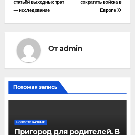
статьёй выходных трат
сократить войска в
записям
— исследование
Европе
От
admin
Похожая запись
НОВОСТИ РАЗНЫЕ
Пригород для родителей. В