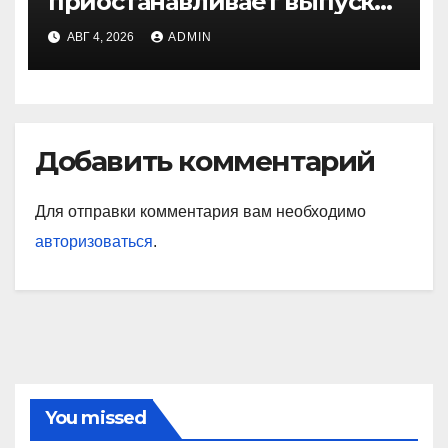
приостанавливает выпуск
продукции
АВГ 4, 2026
ADMIN
Добавить комментарий
Для отправки комментария вам необходимо
авторизоваться
.
You missed