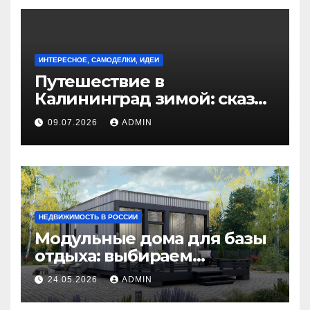
ИНТЕРЕСНОЕ, САМОДЕЛКИ, ИДЕИ
Путешествие в
Калининград зимой: сказка
на берегу Балтийского
09.07.2026
ADMIN
моря
НЕДВИЖИМОСТЬ В РОССИИ
Модульные дома для базы
отдыха: выбираем
идеальное жилье для
24.05.2026
ADMIN
гостей