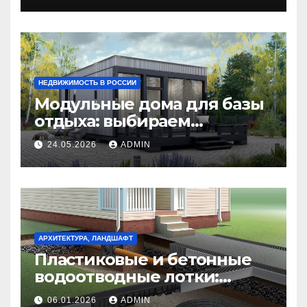
НЕДВИЖИМОСТЬ В РОССИИ
Модульные дома для базы
отдыха: выбираем
идеальное жилье для
24.05.2026
ADMIN
гостей
АРХИТЕКТУРА, ЛАНДШАФТ
Пластиковые и бетонные
водоотводные лотки:
выбор оптимального
06.01.2026
ADMIN