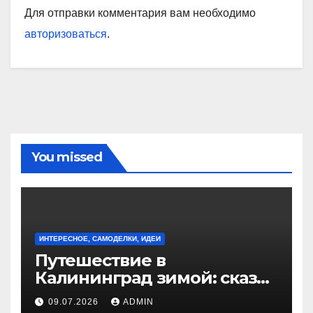
Для отправки комментария вам необходимо
авторизоваться
.
You missed
ИНТЕРЕСНОЕ, САМОДЕЛКИ, ИДЕИ
Путешествие в
Калининград зимой: сказка
на берегу Балтийского
09.07.2026
ADMIN
моря