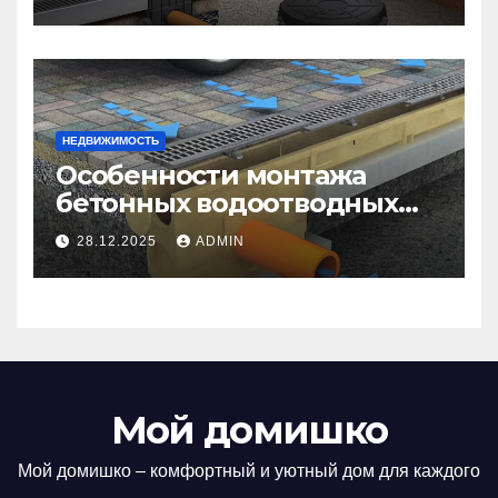
решения для дренажа
НЕДВИЖИМОСТЬ
Особенности монтажа
бетонных водоотводных
лотков: эффективность и
28.12.2025
ADMIN
долговечность
Мой домишко
Мой домишко – комфортный и уютный дом для каждого