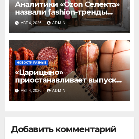
Аналитики «Ozon Селекта»
назвали fashion-тренды
2026 года
АВГ 4, 2026
ADMIN
НОВОСТИ РАЗНЫЕ
«Царицыно»
приостанавливает выпуск
продукции
АВГ 4, 2026
ADMIN
Добавить комментарий