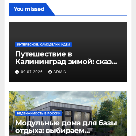
You missed
ИНТЕРЕСНОЕ, САМОДЕЛКИ, ИДЕИ
Путешествие в
Калининград зимой: сказка
на берегу Балтийского
09.07.2026
ADMIN
моря
НЕДВИЖИМОСТЬ В РОССИИ
Модульные дома для базы
отдыха: выбираем