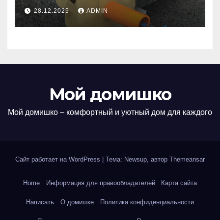
лотков: эффективность и
28.12.2025
ADMIN
долговечность
Мой домишко
Мой домишко – комфортный и уютный дом для каждого
Сайт работает на WordPress
|
Тема: Newsup, автор
Themeansar
Home
Информация для правообладателей
Карта сайта
Написать
О домишке
Политика конфиденциальности