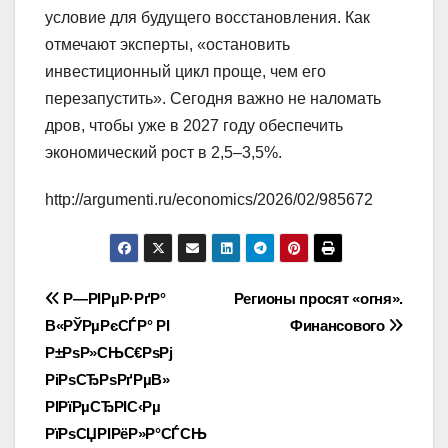
условие для будущего восстановления. Как
отмечают эксперты, «остановить
инвестиционный цикл проще, чем его
перезапустить». Сегодня важно не наломать
дров, чтобы уже в 2027 году обеспечить
экономический рост в 2,5–3,5%.
http://argumenti.ru/economics/2026/02/985672
Навигация
Р—РІРµР·РґР°
Регионы просят «огня».
В«РЎРµРєСЃР° РІ
Финансового
по
Р±РѕР»СЊС€РѕРј
записям
РіРѕСЂРѕРґРµВ»
РІРїРµСЂРІС‹Рµ
РїРѕСЏРІРёР»Р°СЃСЊ