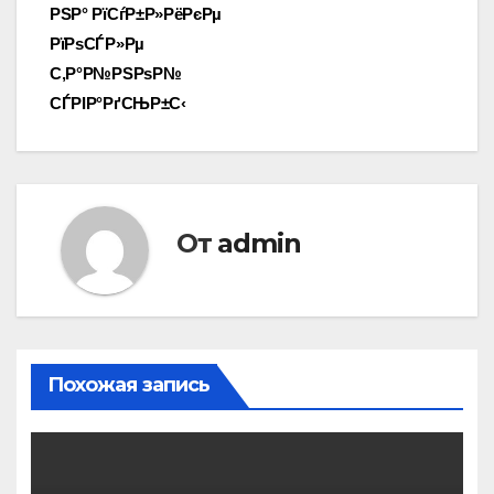
РЅР° РїСѓР±Р»РёРєРµ
РїРѕСЃР»Рµ
С‚Р°Р№РЅРѕР№
СЃРІР°РґСЊР±С‹
От
admin
Похожая запись