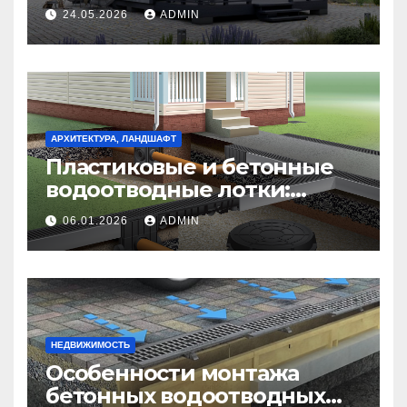
идеальное жилье для
24.05.2026
ADMIN
гостей
АРХИТЕКТУРА, ЛАНДШАФТ
Пластиковые и бетонные
водоотводные лотки:
выбор оптимального
06.01.2026
ADMIN
решения для дренажа
НЕДВИЖИМОСТЬ
Особенности монтажа
бетонных водоотводных