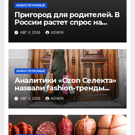
НОВОСТИ РАЗНЫЕ
Пригород для родителей. В
России растет спрос на
локации «в 30 минутах» от
АВГ 4, 2026
ADMIN
мегаполисов
НОВОСТИ РАЗНЫЕ
Аналитики «Ozon Селекта»
назвали fashion-тренды
2026 года
АВГ 4, 2026
ADMIN